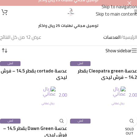
Skip to navigation
Skip to main content
توصيل مجاني لطلبات 25 ريال واكثر
الرئيسية
/
العدسات
عرض ⁦12⁩ من كل النتائج
Show sidebar
أصلي
أصلي
100%
100%
عدسة Cleopatra green بقطر
عدسة cortado بقطر 14.5 – فرش
14.2 – فرش ليدي
ليدي
2.00
2.00
ريال عماني
ريال عماني
إضافة إلى السلة
إضافة إلى السلة
أصلي
أصلي
100%
100%
عدسة Dawn Green بقطر 14.5 –
SOLD
OUT
فرش ليدي