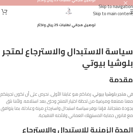
Skip to navigation
Skip to main content
توصيل مجاني لطلبات 25 ريال واكثر
سياسة الاستبدال والاسترجاع لمتجر
بلوشيا بيوتي
مقدمة
في
متجر بلوشيا بيوتي
، رضاكم هو غايتنا الأولى. نحرص على أن تكون تجربتكم
معنا ممتعة ومرضية من لحظة اختيار المنتج وحتى بعد استلامه. ولأننا نثق
بجودة منتجاتنا، فإننا نوفر سياسة استبدال واسترجاع مرنة وعادلة، بما يتوافق
مع قانون حماية المستهلك العماني ولائحته التنفيذية.
المدة الزمنية للاستبدال والاسترجاع