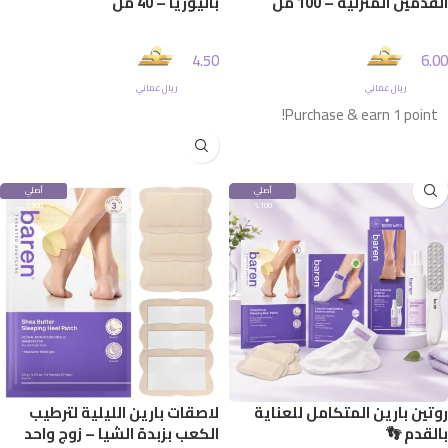
القدمين المنزلية – 100 مل
باليوريا – 40 مل
4.50
6.00
ريال عماني
ريال عماني
إضافة إلى السلة
Purchase & earn 1 point!
إضافة إلى السلة
أصلي
أصلي
100%
100%
روتين بارين المتكامل للعناية
لاصقات بارين الليلية لترطيب
بالقدم 👣
الكعب بزبدة الشيا – زوج واحد