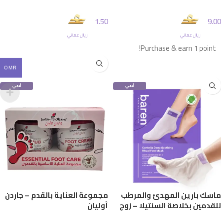
1.50
9.00
ريال عماني
ريال عماني
إضافة إلى السلة
Purchase & earn 1 point!
إضافة إلى السلة
OMR
أصلي
أصلي
100%
100%
ماسك بارين المهدئ والمرطب
مجموعة العناية بالقدم – جاردن
للقدمين بخلاصة السنتيلا – زوج
أوليان
واحد