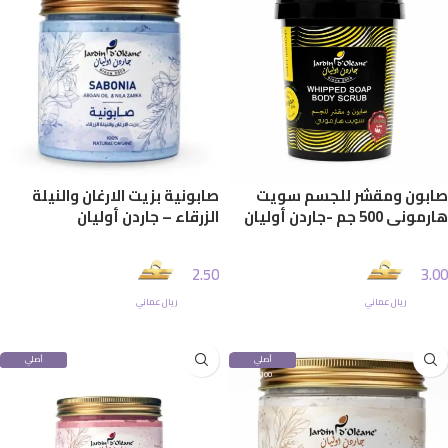
صابون ومقشر للجسم سويت
صابونية بزيت الارغان والنيلة
هارموني 500 جم -جاردن أوليان
الزرقاء – جاردن أوليان
2.50
3.00
ريال عماني
ريال عماني
إضافة إلى السلة
إضافة إلى السلة
أصلي
أصلي
100%
100%