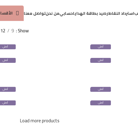
توصيل مجاني لطلبات 25 ريال واكثر
الأقسا
ب
استرداد النقاط
رصيد بطاقة الهدايا
حسابي
من نحن
تواصل معنا
12
9
Show
أصلي
أصلي
100%
100%
أصلي
أصلي
100%
100%
أصلي
أصلي
100%
100%
أصلي
أصلي
100%
100%
Load more products