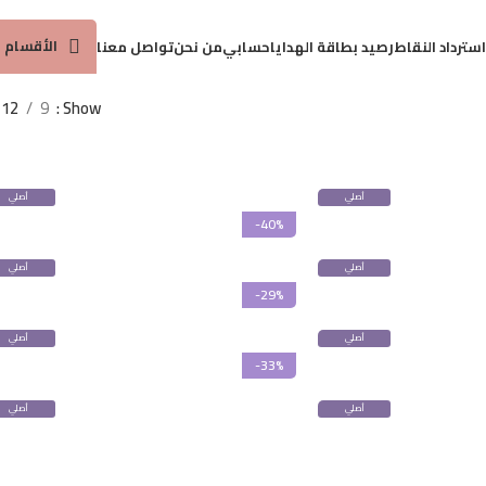
توصيل مجاني لطلبات 25 ريال واكثر
الأقسام
سترداد النقاط
رصيد بطاقة الهدايا
حسابي
من نحن
تواصل معنا
12
9
Show
أصلي
أصلي
100%
100%
-40%
أصلي
أصلي
100%
100%
-29%
أصلي
أصلي
100%
100%
-33%
أصلي
أصلي
100%
100%