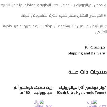
💧 حمض الهيالورونيك: يساعد على جذب الرطوبة والحفاظ عليها داخل البشرة.
🧬 الكولاجين المتحلل: يدعم مظهر البشرة المشدودة والمرنة.
🌿 البانثينول (فيتامين B5): يساعد على تهدئة البشرة وترطيبها وتعزيز حاجزها
الطبيعي
مراجعات (0)
Shipping and Delivery
منتجات ذات صلة
تونر كوكسير ألترا هيالورونيك
زيت تنظيف كوكسير ألترا
(Coxir Ultra Hyaluronic Toner)
هيالورونيك – 150 ما
6.00
6.00