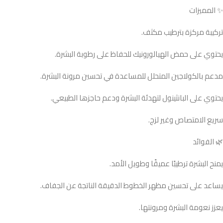
✨ المميزات
تركيبة مركزة بترطيب مكثف.
يحتوي على حمض الهيالورونيك للحفاظ على رطوبة البشرة.
مدعم بالكولاجين المتحلل للمساعدة في تحسين مرونة البشرة.
يحتوي على البانثينول لتهدئة البشرة ودعم حاجزها الطبيعي.
سريع الامتصاص وغير لزج.
🌿 الفوائد
يمنح البشرة ترطيبًا عميقًا وطويل الأمد.
يساعد على تحسين مظهر الخطوط الدقيقة الناتجة عن الجفاف.
يعزز نعومة البشرة ومرونتها.