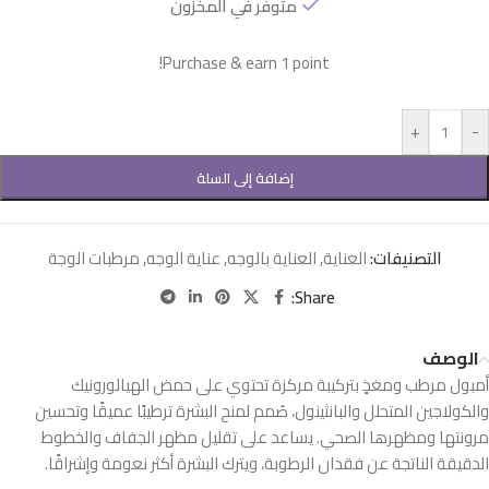
متوفر في المخزون
Purchase & earn 1 point!
+
-
إضافة إلى السلة
التصنيفات:
العناية
,
العناية بالوجه
,
عناية الوجه
,
مرطبات الوجة
Share:
الوصف
أمبول مرطب ومغذٍ بتركيبة مركزة تحتوي على حمض الهيالورونيك
والكولاجين المتحلل والبانثينول، صُمم لمنح البشرة ترطيبًا عميقًا وتحسين
مرونتها ومظهرها الصحي. يساعد على تقليل مظهر الجفاف والخطوط
الدقيقة الناتجة عن فقدان الرطوبة، ويترك البشرة أكثر نعومة وإشراقًا.