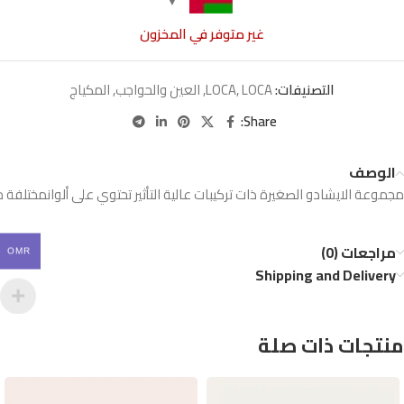
غير متوفر في المخزون
التصنيفات:
LOCA
,
LOCA
,
العين والحواجب
,
المكياج
Share:
الوصف
مجموعة
الايشادو
الصغيرة
ذات
تركيبات
عالية
التأثير
تحتوي
على
ألوان
مختلفة
م
مراجعات (0)
OMR
Shipping and Delivery
منتجات ذات صلة