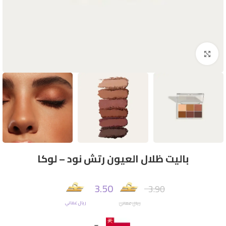
Click to enlarge
باليت ظلال العيون رتش نود – لوكا
3.50
3.90
ريال عماني
ريال عماني