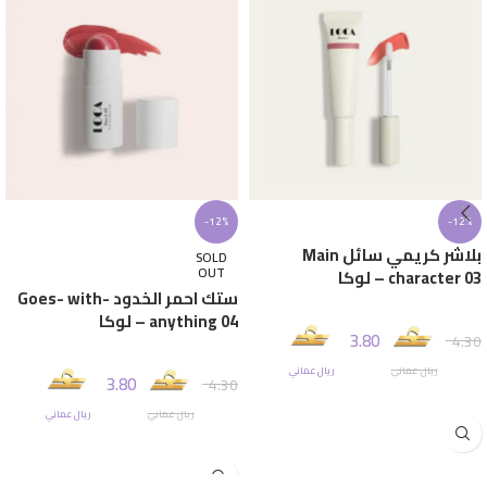
-12%
-12%
بلاشر كريمي سائل Main
SOLD
OUT
character 03 – لوكا
ستك احمر الخدود Goes- with-
anything 04 – لوكا
3.80
4.30
ريال عماني
ريال عماني
3.80
4.30
إضافة إلى السلة
ريال عماني
ريال عماني
قراءة المزيد