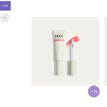
OMR
-12%
-12%