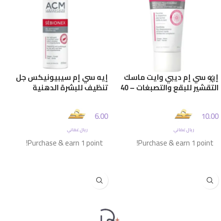
إيه سي إم ديبي وايت ماسك
إيه سي إم سيبيونيكس جل
التقشير للبقع والتصبغات – 40
تنظيف للبشرة الدهنية
مل
والمعرضة للحبوب – 200 مل
6.00
10.00
ريال عماني
ريال عماني
Purchase & earn 1 point!
Purchase & earn 1 point!
إضافة إلى السلة
إضافة إلى السلة