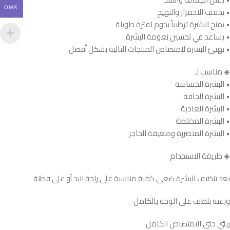
OMR
• يخفف الاحمرار والتهيج
• يمنح البشرة ترطيباً يدوم لفترة طويلة
• يساعد في تحسين نعومة البشرة
• يهيئ البشرة لامتصاص المنتجات التالية بشكل أفضل
◈ مناسب لـ
• البشرة الحساسة
• البشرة الجافة
• البشرة العادية
• البشرة المختلطة
• البشرة المتضررة وضعيفة الحاجز
◈ طريقة الاستخدام
بعد تنظيف البشرة ضعي كمية مناسبة على راحة اليد أو على قطنة
وزعيه بلطف على الوجه بالكامل
ربتي حتى الامتصاص الكامل