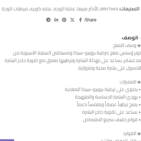
التصنيفات:
skin1oo4
,
الأكثر مبيعا
,
عناية الوجه
,
عنايه كوريه
,
مرطبات الوجة
Share:
الوصف
◈ وصف المنتج
تونر إيسنس مغذٍ بتركيبة بروبيو-سيكا ومستخلص السنتيلا الآسيوية من
مدغشقر، يساعد على تهدئة البشرة وترطيبها بعمق مع تقوية حاجز البشرة
للحصول على بشرة صحية ومتوازنة.
◈ المميزات
• يحتوي على تركيبة بروبيو-سيكا المغذية
• يهدئ البشرة الحساسة والمتهيجة
• يمنح ترطيباً عميقاً وملمساً ناعماً
• يساعد على تقوية حاجز البشرة
• قوام خفيف سريع الامتصاص
◈ الفوايد
• يقلل الجفاف والشد