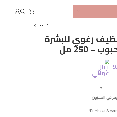
أصلي
100%
ظيف رغوي للبشرة
 – 250 مل
9
ريال عماني
فر في المخزون
Purchase & earn 