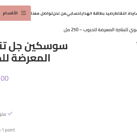
توصيل مجاني لطلبات 25 ريال واكثر
الأقسام
ترداد النقاط
رصيد بطاقة الهدايا
حسابي
من نحن
تواصل معنا
لبشرة المعرضة للحبوب – 250 مل
سوسكين جل تن
المعرضة للحبوب
.00
متو
1 point!