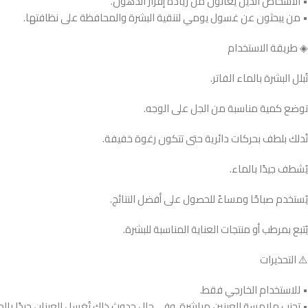
• الأشخاص الذين يعانون من زيادة إفراز الدهون.
• من يبحثون عن غسول يومي لتنقية البشرة والمحافظة على نظافتها.
◈ طريقة الاستخدام
تُبلل البشرة بالماء الفاتر.
توضع كمية مناسبة من الجل على الوجه.
تُدلك بلطف بحركات دائرية حتى تتكون رغوة خفيفة.
يُشطف جيدًا بالماء.
يُستخدم صباحًا ومساءً للحصول على أفضل النتائج.
يُتبع بمرطب أو منتجات العناية المناسبة للبشرة.
⚠️ التحذيرات
• للاستخدام الخارجي فقط.
• تجنب ملامسة العينين مباشرة، وفي حال حدوث ذلك تُغسل العينان جيدًا بالم