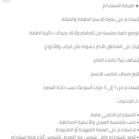
◈ طريقة الاستخدام
يُستخدم على بشرة الجسم النظيفة والمبللة.
توضع كمية مناسبة من المقشر وتُدلك بحركات دائرية لطيفة.
يُركز على المناطق الأكثر خشونة مثل الركب والأكواع.
يُشطف جيدًا بالماء الفاتر.
يُتبع بمرطب مناسب للجسم.
يُستخدم من 1 إلى 3 مرات أسبوعيًا حسب حاجة البشرة.
⚠️ التحذيرات
• للاستخدام الخارجي فقط.
• تجنب ملامسة العينين والأغشية المخاطية.
• لا يُستخدم على البشرة المتهيجة أو المجروحة.
• يُنصح باستخدام واقي شمس عند التعرض للشمس أثناء فترة استخدام