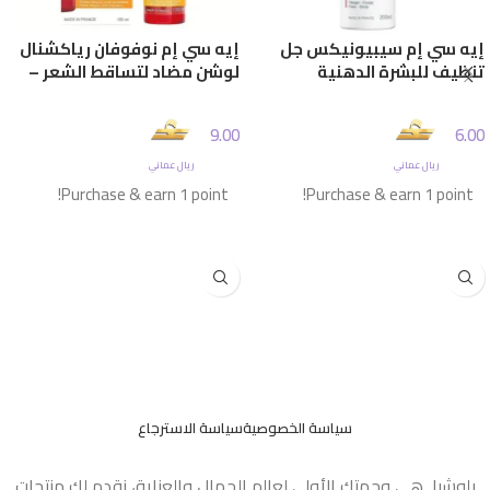
إيه سي إم سيبيونيكس جل
إيه سي إم نوفوفان رياكشنال
تنظيف للبشرة الدهنية
لوشن مضاد لتساقط الشعر –
والمعرضة للحبوب – 200 مل
100 مل
9.00
6.00
ريال عماني
ريال عماني
Purchase & earn 1 point!
Purchase & earn 1 point!
إضافة إلى السلة
إضافة إلى السلة
سياسة الخصوصية
سياسة الاسترجاع
بلوشيا هي وجهتك الأولى لعالم الجمال والعناية، نقدم لك منتجات