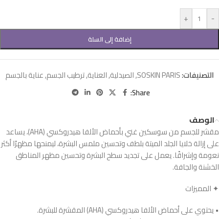
+
-
إضافة إلى السلة
التصنيفات:
SOSKIN PARIS
,
الصيدلية
,
العناية
,
ترطيب الجسم
,
عناية بالجسم
Share:
الوصف
مقشر للجسم من سوسكين غني بأحماض الألفا هيدروكسي (AHA)، يساعد
على إزالة خلايا الجلد الميتة بلطف وتحسين ملمس البشرة، ليمنحها مظهرًا أكثر
نعومة وإشراقًا. يعمل على تجديد سطح البشرة وتحسين مظهر المناطق
الخشنة والجافة.
✦ المميزات
• يحتوي على أحماض الألفا هيدروكسي (AHA) المقشرة للبشرة.