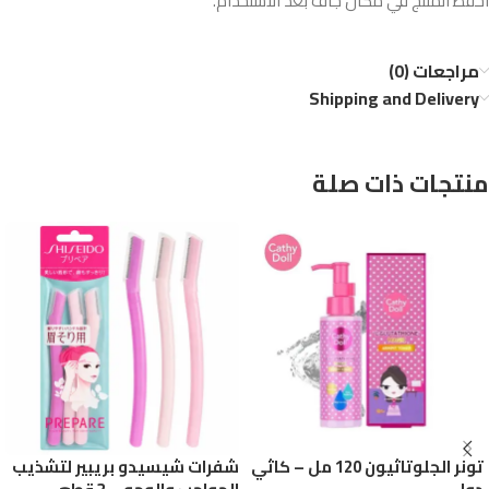
احفظ المنتج في مكان جاف بعد الاستخدام.
مراجعات (0)
Shipping and Delivery
منتجات ذات صلة
تونر الجلوتاثيون 120 مل – كاثي
شفرات شيسيدو بريبير لتشذيب