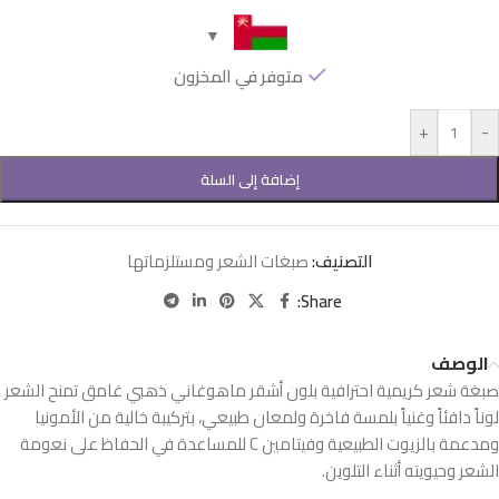
متوفر في المخزون
+
-
إضافة إلى السلة
التصنيف:
صبغات الشعر ومستلزماتها
Share:
الوصف
صبغة شعر كريمية احترافية بلون أشقر ماهوغاني ذهبي غامق تمنح الشعر
لوناً دافئاً وغنياً بلمسة فاخرة ولمعان طبيعي، بتركيبة خالية من الأمونيا
ومدعمة بالزيوت الطبيعية وفيتامين C للمساعدة في الحفاظ على نعومة
الشعر وحيويته أثناء التلوين.