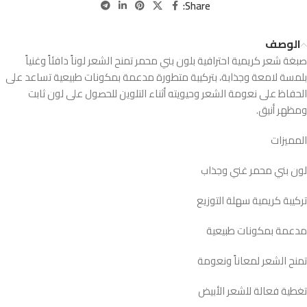
Share:
الوصف
صبغة شعر كريمية احترافية بلون بني محمر تمنح الشعر لوناً دافئاً وغنياً
بلمسة لامعة وجذابة، بتركيبة متطورة مدعمة بمكونات طبيعية تساعد على
الحفاظ على نعومة الشعر وحيويته أثناء التلوين للحصول على لون ثابت
ومظهر أنيق.
المميزات
لون بني محمر غني وجذاب
تركيبة كريمية سهلة التوزيع
مدعمة بمكونات طبيعية
تمنح الشعر لمعاناً ونعومة
تغطية فعالة للشعر الأبيض