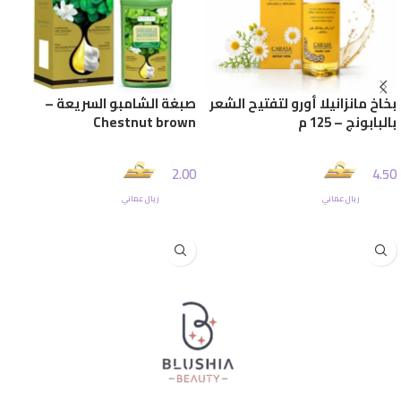
بخاخ مانزانيلا أورو لتفتيح الشعر
صبغة الشامبو السريعة –
بالبابونج – 125 م
Chestnut brown
2.00
4.50
ريال عماني
ريال عماني
إضافة إلى السلة
إضافة إلى السلة