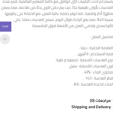
باستخدام أحدث التقنيات التي تتوافق مع كافة المعايير العالمية. تتميز هذه
العدسات بألوان طبيعية جدًا، حيث يتم حقن اللون بدلاً من طباعته، مما يضمن
مظهرًا أكثر واقعية. كما توفر حماية عالية للعين، مع الحفاظ على رطوبتها
بنسبة 43%، مما يعزز الراحة طوال اليوم. تسمح العدسات بنفاذ عالي
للأوكسجين وتحمي العين من الأشعة فوق البنفسجية
OMR
تفاصيل المنتج :
العلامة التجارية : ديفا .
فترة الاستخدام : 6 أشهر .
نوع العدسات اللاصقة : تجميلية و طبية .
لون العدسات اللاصقة : ستيل
محتوى الماء : %43 .
قطر العدسة : 14.5 .
انحناء قاعدة العدسة : 8.6 .
مراجعات (0)
Shipping and Delivery