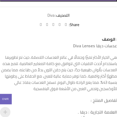
التصنيف:
Diva
Share:
الوصف
عدسات ديفا Diva Lenses
هي الخيار الأكثر تميزًا وجمالًا في عالم العدسات اللاصقة، حيث تم تطويرها
باستخدام أحدث التقنيات التي تتوافق مع كافة المعايير العالمية. تتميز هذه
العدسات بألوان طبيعية جدًا، حيث يتم حقن اللون بدلاً من طباعته، مما يضمن
مظهرًا أكثر واقعية. كما توفر حماية عالية للعين، مع الحفاظ على رطوبتها
بنسبة 43%، مما يعزز الراحة طوال اليوم. تسمح العدسات بنفاذ عالي
للأوكسجين وتحمي العين من الأشعة فوق البنفسجية
تفاصيل المنتج :
OMR
العلامة التجارية : ديفا .