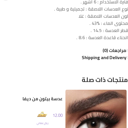
فترة الاستخدام : 6 أشهر .
نوع العدسات اللاصقة : تجميلية و طبية .
لون العدسات اللاصقة : غلا
محتوى الماء : %43 .
قطر العدسة : 14.5 .
انحناء قاعدة العدسة : 8.6 .
مراجعات (0)
Shipping and Delivery
منتجات ذات صلة
عدسة بيتون من ديفا
12.00
ريال عماني