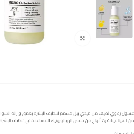
Click to enlarge
من الفيتامينات و7 أنواع من حمض الهيالورونيك للمساعدة في تنظيف البشرة مع الحفاظ على ترطيبها ونعومتها.
✨ المميزات