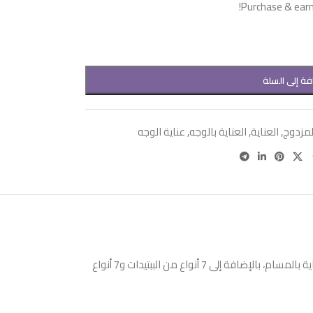
Purchase & earn 
فة إلى السلة
لمزدوج
,
العناية
,
العناية بالوجه
,
عناية الوجه
غسول رغوي لطيف من ميدي بيل مصمم لتنظيف البشرة بعمق وإزالة الشوائب والزيوت الزائدة من المسام. يحتوي على مركب مكون من 9 مكونات للعناية بالمسام، بالإضافة إلى 7 أنواع من الببتيدات و7 أنواع