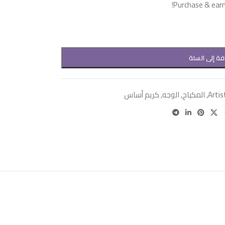
Purchase & earn 
فة إلى السلة
Artis
,
المكياج
,
الوجه
,
كريم أساس