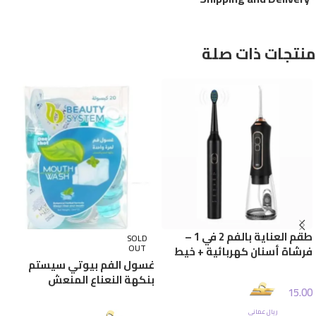
منتجات ذات صلة
طقم العناية بالفم 2 في 1 –
SOLD
OUT
فرشاة أسنان كهربائية + خيط
غسول الفم بيوتي سيستم
الأسنان
بنكهة النعناع المنعش
15.00
20كبسولة × 13 مل
ريال عماني