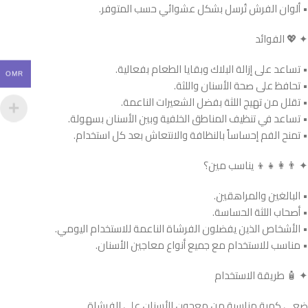
• ألوان الفرش تُرسل بشكل عشوائي حسب المتوفر.
✦ 💖 الفوائد
• تساعد على إزالة البلاك وبقايا الطعام بفعالية.
OMR
• تحافظ على صحة الأسنان واللثة.
• تقلل من تهيج اللثة بفضل الشعيرات الناعمة.
• تساعد في تنظيف المناطق الخلفية وبين الأسنان بسهولة.
• تمنح الفم إحساساً بالنظافة والانتعاش بعد كل استخدام.
✦ 👨‍👩‍👧‍👦 يناسب مين؟
• البالغين والمراهقين.
• أصحاب اللثة الحساسة.
• الأشخاص الذين يفضلون الفرشاة الناعمة للاستخدام اليومي.
• مناسب للاستخدام مع جميع أنواع معاجين الأسنان.
✦ 🧴 طريقة الاستخدام
ضعي كمية مناسبة من معجون الأسنان على الفرشاة.