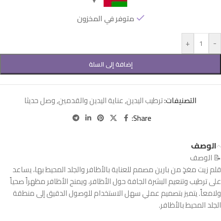
متوفر في المخزون
+
-
إضافة إلى السلة
التصنيفات:
ترطيب اليدين
,
عناية اليدين والقدمين
,
وصل حديثا
Share:
الوصف
📝 الوصف
قلم زيت مغذٍ من بارين مصمم للعناية بالأظافر والجلد المحيط بها، يساعد
على ترطيب وتنعيم البشرة الجافة حول الأظافر، ويمنح الأظافر مظهراً صحياً
ولامعاً. يتميز بتصميم عملي سهل الاستخدام للوصول الدقيق إلى منطقة
الجلد المحيط بالأظافر.