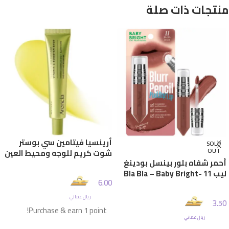
منتجات ذات صلة
أرينسيا فيتامين سي بوستر
SOLD
OUT
شوت كريم للوجه ومحيط العين
أحمر شفاه بلور بينسل بودينغ
– 30 ملي
ليب 11 Bla Bla – Baby Bright-
6.00
Brown
ريال عماني
3.50
Purchase & earn 1 point!
ريال عماني
قراءة المزيد