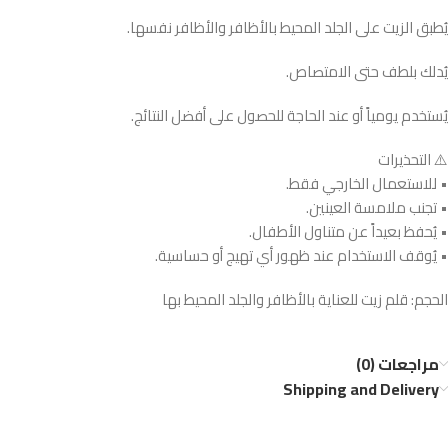
يُطبق الزيت على الجلد المحيط بالأظافر والأظافر نفسها.
يُدلك بلطف حتى الامتصاص.
يُستخدم يومياً أو عند الحاجة للحصول على أفضل النتائج.
⚠️ التحذيرات
• للاستعمال الخارجي فقط.
• تجنب ملامسة العينين.
• يُحفظ بعيداً عن متناول الأطفال.
• يُوقف الاستخدام عند ظهور أي تهيج أو حساسية.
الحجم: قلم زيت للعناية بالأظافر والجلد المحيط بها
مراجعات (0)
Shipping and Delivery