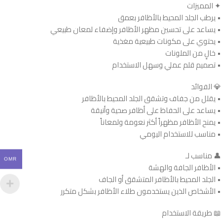
✦ المميزات
• يرطب الجلد المحيط بالأظافر بعمق
• يساعد على تحسين مظهر الأظافر وإضفاء لمعان طبيعي
• يحتوي على مكونات طبيعية مغذية
• خالٍ من الملونات
• تصميم قلم عملي وسهل الاستخدام
💎 الفوائد
• يقلل من جفاف وتشقق الجلد المحيط بالأظافر
• يساعد على الحفاظ على أظافر صحية وأنيقة
• يمنح الأظافر مظهراً أكثر نعومة ولمعاناً
• مناسب للاستخدام اليومي
👤 مناسب لـ
OMR
• الأظافر الجافة والهشة
• الجلد المحيط بالأظافر المتشقق أو الجاف
• الأشخاص الذين يستخدمون طلاء الأظافر بشكل متكرر
📖 طريقة الاستخدام