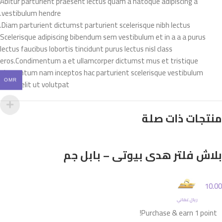
Abitur parturient praesent lectus quam a natoque adipiscing a
vestibulum hendre.
Diam parturient dictumst parturient scelerisque nibh lectus.
Scelerisque adipiscing bibendum sem vestibulum et in a a a purus
lectus faucibus lobortis tincidunt purus lectus nisl class
eros.Condimentum a et ullamcorper dictumst mus et tristique
elementum nam inceptos hac parturient scelerisque vestibulum
amet elit ut volutpat.
OMR
منتجات ذات صلة
بلاش فلتر هدى بيوتي – بابل جم
10.00
ريال عماني
Purchase & earn 1 point!