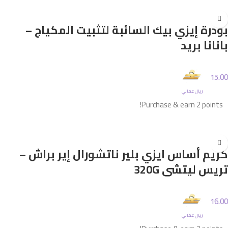
إضافة إلى السلة
بودرة إيزي بيك السائبة لتثبيت المكياج –
بانانا بريد
15.00
ريال عماني
Purchase & earn 2 points!
إضافة إلى السلة
كريم أساس ايزي بلير ناتشورال إير براش –
تريس ليتشي 320G
16.00
ريال عماني