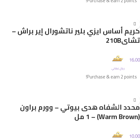
Purchase & earn 2 points!
إضافة إلى السلة
كريم أساس ايزي بلير ناتشورال إير براش –
تشاي210B
16.00
ريال عماني
Purchase & earn 2 points!
إضافة إلى السلة
محدد الشفاه هدى بيوتي – وورم براون
(Warm Brown) – 1 مل
10.00