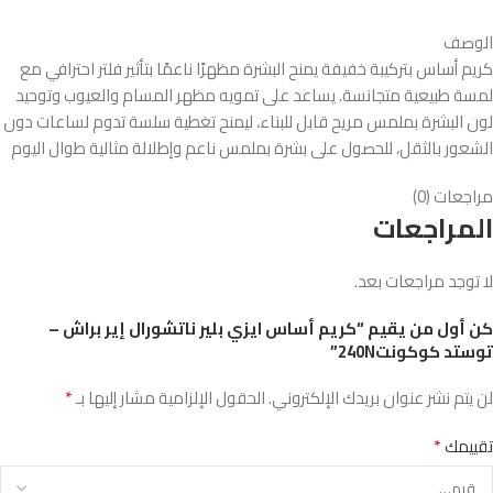
الوصف
كريم أساس بتركيبة خفيفة يمنح البشرة مظهرًا ناعمًا بتأثير فلتر احترافي مع
لمسة طبيعية متجانسة. يساعد على تمويه مظهر المسام والعيوب وتوحيد
لون البشرة بملمس مريح قابل للبناء، ليمنح تغطية سلسة تدوم لساعات دون
الشعور بالثقل، للحصول على بشرة بملمس ناعم وإطلالة مثالية طوال اليوم
مراجعات (0)
المراجعات
لا توجد مراجعات بعد.
كن أول من يقيم “كريم أساس ايزي بلير ناتشورال إير براش –
توستد كوكونت240N”
*
لن يتم نشر عنوان بريدك الإلكتروني.
الحقول الإلزامية مشار إليها بـ
*
تقييمك