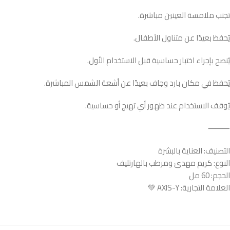
تجنب ملامسة العينين مباشرة.
يُحفظ بعيدًا عن متناول الأطفال.
يُنصح بإجراء اختبار حساسية قبل الاستخدام الأول.
يُحفظ في مكان بارد وجاف بعيدًا عن أشعة الشمس المباشرة.
يُوقف الاستخدام عند ظهور أي تهيج أو حساسية.
⸻
التصنيف: العناية بالبشرة
النوع: كريم مهدئ ومرطب بالهارتليف
الحجم: 60 مل
العلامة التجارية: AXIS-Y 💚