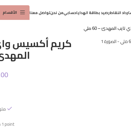
توصيل مجاني لطلبات 25 ريال واكثر
الأقسام
ترداد النقاط
رصيد بطاقة الهدايا
حسابي
من نحن
تواصل معنا
يب المهدئ – 60 ملي
كريم أكسيس واي
المهدئ – 0
.00
متو
1 point!