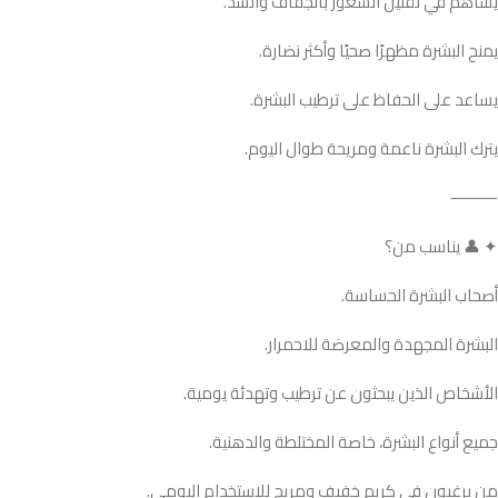
يساهم في تقليل الشعور بالجفاف والشد.
يمنح البشرة مظهرًا صحيًا وأكثر نضارة.
يساعد على الحفاظ على ترطيب البشرة.
يترك البشرة ناعمة ومريحة طوال اليوم.
⸻
✦ 👤 يناسب من؟
أصحاب البشرة الحساسة.
البشرة المجهدة والمعرضة للاحمرار.
الأشخاص الذين يبحثون عن ترطيب وتهدئة يومية.
جميع أنواع البشرة، خاصة المختلطة والدهنية.
من يرغبون في كريم خفيف ومريح للاستخدام اليومي.