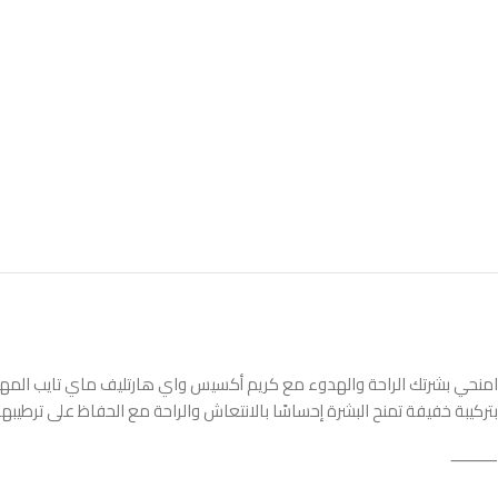
امنحي بشرتك الراحة والهدوء مع كريم أكسيس واي هارتليف ماي تايب المهد
بتركيبة خفيفة تمنح البشرة إحساسًا بالانتعاش والراحة مع الحفاظ على ترطيبه
⸻