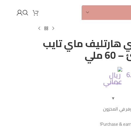
أصلي
100%
 هارتليف ماي تايب
6 ملي
6
ريال عماني
فر في المخزون
Purchase & earn 