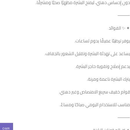
دون إحساس دهني، ليمنح البشرة مظهرًا صحيًا ومشرقًا.
⸻
✦ ✨ الفوائد
يوفر ترطيبًا عميقًا يدوم لساعات.
يساعد على تهدئة البشرة وتقليل الشعور بالجفاف.
يدعم إصلاح وتقوية حاجز البشرة.
يترك البشرة ناعمة ومرنة.
قوام خفيف سريع الامتصاص وغير دهني.
مناسب للاستخدام اليومي صباحًا ومساءً.
⸻
OMR