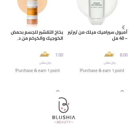
أمبول سيراميك ميلك من تيرتير
بخاخ التقشير للجسم بحمض
– 40 مل
الكوجيك والكركم من د.
ميلاكسين – 200 مل
7.00
8.00
ريال عماني
ريال عماني
Purchase & earn 1 point!
Purchase & earn 1 point!
إضافة إلى السلة
إضافة إلى السلة