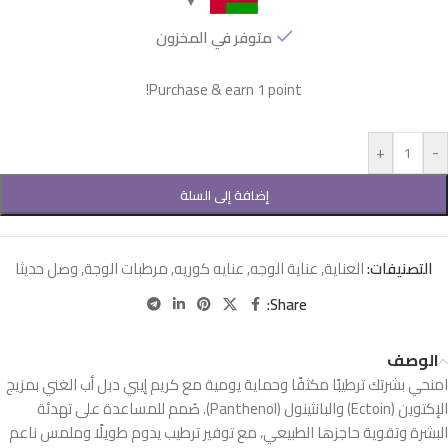
متوفر في المخزون
Purchase & earn 1 point!
+
-
إضافة إلى السلة
التصنيفات:
العناية
,
عناية الوجه
,
عنايه كوريه
,
مرطبات الوجة
,
وصل حديثا
Share:
الوصف
امنحي بشرتك ترطيبًا مكثفًا وحماية يومية مع كريم إيبي دبل أب الغني بمزيج
الإكتوين (Ectoin) والبانثينول (Panthenol). صُمم للمساعدة على تهدئة
البشرة وتقوية حاجزها الطبيعي، مع توفير ترطيب يدوم طويلًا وملمس ناعم