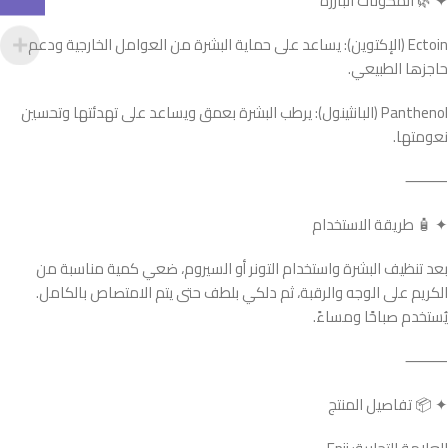
✦ 🌿 المكونات البارزة
Ectoin (الإكتوين): يساعد على حماية البشرة من العوامل الخارجية ودعم
حاجزها الطبيعي.
Panthenol (البانثينول): يرطب البشرة بعمق ويساعد على تهدئتها وتحسين
نعومتها.
⸻
✦ 🧴 طريقة الاستخدام
بعد تنظيف البشرة واستخدام التونر أو السيروم، ضعي كمية مناسبة من
الكريم على الوجه والرقبة، ثم دلكي بلطف حتى يتم الامتصاص بالكامل.
يُستخدم صباحًا ومساءً.
⸻
✦ 📦 تفاصيل المنتج