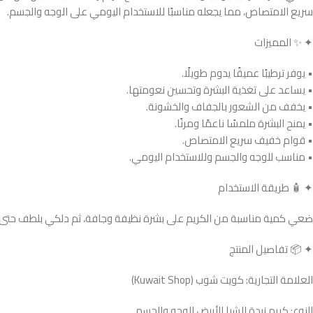
سريع الامتصاص، مما يجعله مناسبًا للاستخدام اليومي على الوجه والجسم.
✦ ✨ المميزات
• يوفر ترطيبًا عميقًا يدوم طويلًا.
• يساعد على تغذية البشرة وتحسين نعومتها.
• يخفف من الشعور بالجفاف والخشونة.
• يمنح البشرة ملمسًا ناعمًا ومرنًا.
• قوام خفيف سريع الامتصاص.
• مناسب للوجه والجسم وللاستخدام اليومي.
✦ 🧴 طريقة الاستخدام
ضعي كمية مناسبة من الكريم على بشرة نظيفة وجافة، ثم دلكي بلطف حتى يتم ا
✦ 📦 تفاصيل المنتج
العلامة التجارية: كويت شوب (Kuwait Shop)
النوع: كريم زبدة الشيا الأبيض للوجه والجسم