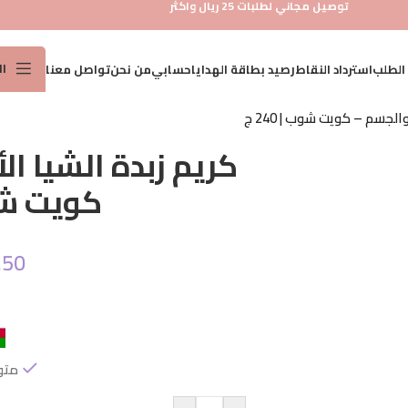
توصيل مجاني لطلبات 25 ريال واكثر
ا
 الطلب
استرداد النقاط
رصيد بطاقة الهدايا
حسابي
من نحن
تواصل معنا
لجسم – كويت شوب | 240 ج
عناية 
كريم زبدة الشيا ا
عناية 
كويت شوب |
عناية 
عنايه
.50
مجموع
واقي
العناي
العناي
متو