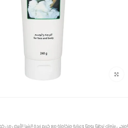
Click to enlarge
امنحي بشرتك ترطيبًا يوميًا وعناية متكاملة مع كريم زبدة الشيا الأبيض من كو