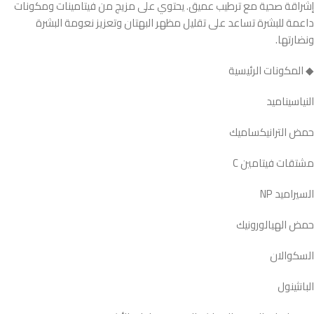
إشراقة صحية مع ترطيب عميق. يحتوي على مزيج من فيتامينات ومكونات
داعمة للبشرة تساعد على تقليل مظهر البهتان وتعزيز نعومة البشرة
ونضارتها.
◆ المكونات الرئيسية
النياسيناميد
حمض الترانيكساميك
مشتقات فيتامين C
السيراميد NP
حمض الهيالورونيك
السكوالان
البانثينول