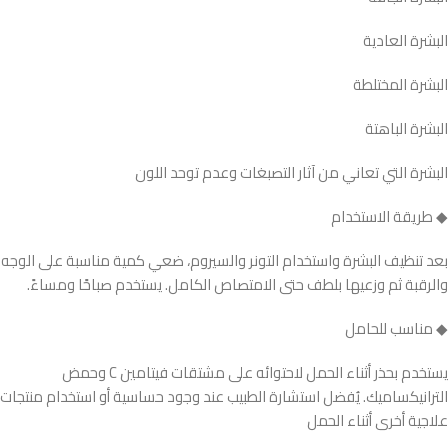
البشرة العادية
البشرة المختلطة
البشرة الباهتة
البشرة التي تعاني من آثار التصبغات وعدم توحد اللون
◆ طريقة الاستخدام
بعد تنظيف البشرة واستخدام التونر والسيروم، ضعي كمية مناسبة على الوجه
والرقبة ثم وزعيها بلطف حتى الامتصاص الكامل. يستخدم صباحًا ومساءً.
◆ مناسب للحامل
يستخدم بحذر أثناء الحمل لاحتوائه على مشتقات فيتامين C وحمض
الترانيكساميك. يُفضل استشارة الطبيب عند وجود حساسية أو استخدام منتجات
علاجية أخرى أثناء الحمل