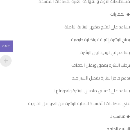
مستخلصات التوت والفواكه الغنية بمضادات الأكسدة
◆ المميزات
يساعد على تفتيح مظهر البشرة الباهتة
يمنح البشرة إشراقة ونضارة طبيعية
OMR
يساهم في توحيد لون البشرة
يرطب البشرة بعمق ويقلل الجفاف
يدعم حاجز البشرة بفضل السيراميد
يساعد على تحسين ملمس البشرة ونعومتها
غني بمضادات الأكسدة لحماية البشرة من العوامل الخارجية
◆ مناسب لـ
البشرة الجافة