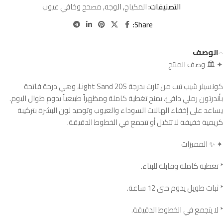
التصنيفات:
المكياج
,
الوجه
,
مصحح وخافي عيوب
Share:
الوصف
✦ 🏛️ وصف المنتج
كونسيلر شيب تيب من تارت بدرجة Light Sand 20S، وهي درجة فاتحة
بأندرتون رملي دافئ، يمنح تغطية كاملة ومظهراً طبيعياً يدوم طوال اليوم.
يساعد على إخفاء الهالات السوداء والعيوب وتوحيد لون البشرة بتركيبة
كريمية خفيفة لا تتكتل أو تتجمع في الخطوط الدقيقة.
✦ ✨ المميزات
* تغطية كاملة وقابلة للبناء.
* ثبات طويل يدوم حتى 12 ساعة.
* لا يتجمع في الخطوط الدقيقة.