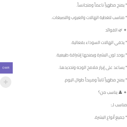
* يمنح مظهراً ناعماً ومتجانساً.
* مناسب لتغطية الهالات والعيوب والتصبغات.
✦ 🌿 الفوائد
* يخفي الهالات السوداء بفعالية.
* يوحد لون البشرة ويمنحها إشراقة طبيعية.
* يساعد على إبراز ملامح الوجه وتحديدها.
OMR
* يمنح مظهراً ثابتاً ومريحاً طوال اليوم.
✦ 👤 يناسب من؟
مناسب لـ:
* جميع أنواع البشرة.