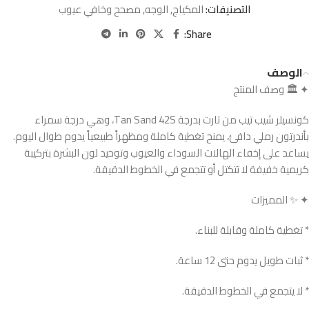
التصنيفات:
المكياج
,
الوجه
,
مصحح وخافي عيوب
Share:
الوصف
✦ 🏛️ وصف المنتج
كونسيلر شيب تيب من تارت بدرجة Tan Sand 42S، وهي درجة سمراء
بأندرتون رملي دافئ، يمنح تغطية كاملة ومظهراً طبيعياً يدوم طوال اليوم.
يساعد على إخفاء الهالات السوداء والعيوب وتوحيد لون البشرة بتركيبة
كريمية خفيفة لا تتكتل أو تتجمع في الخطوط الدقيقة.
✦ ✨ المميزات
* تغطية كاملة وقابلة للبناء.
* ثبات طويل يدوم حتى 12 ساعة.
* لا يتجمع في الخطوط الدقيقة.