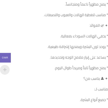
* يمنح مظهراً ناعماً ومتجانساً.
* مناسب لتغطية الهالات والعيوب والتصبغات.
✦ 🌿 الفوائد
* يخفي الهالات السوداء بفعالية.
* يوحد لون البشرة ويمنحها إشراقة طبيعية.
* يساعد على إبراز ملامح الوجه وتحديدها.
OMR
* يمنح مظهراً ثابتاً ومريحاً طوال اليوم.
✦ 👤 يناسب من؟
مناسب لـ:
* جميع أنواع البشرة.