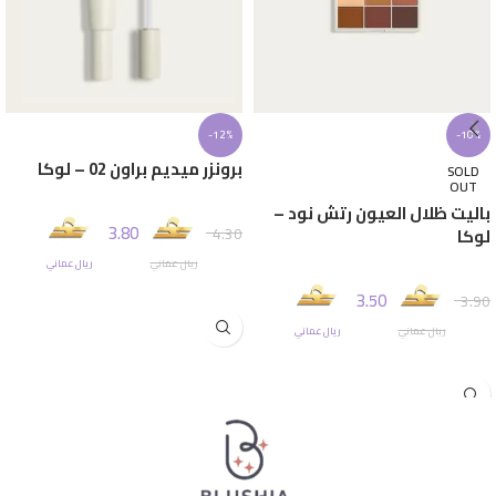
-12%
-10%
برونزر ميديم براون 02 – لوكا
SOLD
OUT
باليت ظلال العيون رتش نود –
3.80
4.30
لوكا
ريال عماني
ريال عماني
إضافة إلى السلة
3.50
3.90
ريال عماني
ريال عماني
قراءة المزيد