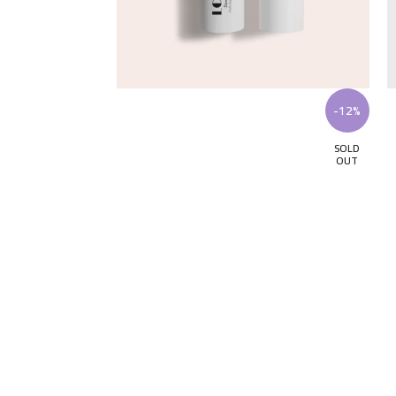
-18%
-12%
SOLD
OUT