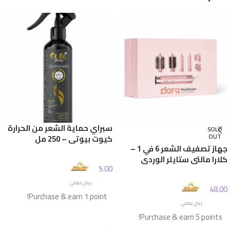
سبراي حماية الشعر من الحرارة
SOLD
OUT
كيوت بيوتي – 250 مل
جهاز تصفيف الشعر 6 في 1 –
كلارا مالتي ستايلر الوردي
5.00
ريال عماني
48.00
Purchase & earn 1 point!
ريال عماني
Purchase & earn 5 points!
إضافة إلى السلة