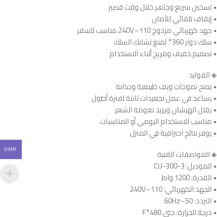
• تسخين سريع وجاهز خلال وقت قصير
• إيقاف تلقائي للأمان
• جهد كهربائي مزدوج 110–240V مناسب للسفر
• سلك دوار 360° لمنع تشابك السلك
• تصميم خفيف ومريح أثناء الاستخدام
◈ الفوايد
• يمنح تموجات ويف طبيعية وجذابة
• يساعد في عمل تجعيدات ثابتة لفترة أطول
• يقلل الهيشان ويزيد نعومة الشعر
• مناسب للاستخدام اليومي أو المناسبات
• يوفر نتائج احترافية في المنزل
OMR
◈ المواصفات الفنية
• الموديل: CU-300-3
• القدرة: 1200 واط
• الجهد الكهربائي: 110–240V
• التردد: 50–60Hz
• درجة الحرارة: حتى 480°F