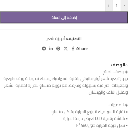
+
-
إضافة إلى السلة
التصنيف:
أجهزة شعر
Share:
الوصف
◈ وصف المنتج
جهاز تجعيد شعر أوتوماتيكي بتقنية السيراميك يمنحك تموجات ويف طبيعية
وتجعيدات احترافية بسهولة وسرعة، مع توزيع متساوٍ للحرارة لحماية الشعر
وتقليل التلف والهيشان.
◈ المميزات
• تقنية السيراميك لتوزيع الحرارة بشكل متساوٍ
• شاشة رقمية LCD لعرض درجة الحرارة
• تصل درجة الحرارة حتى 480°F