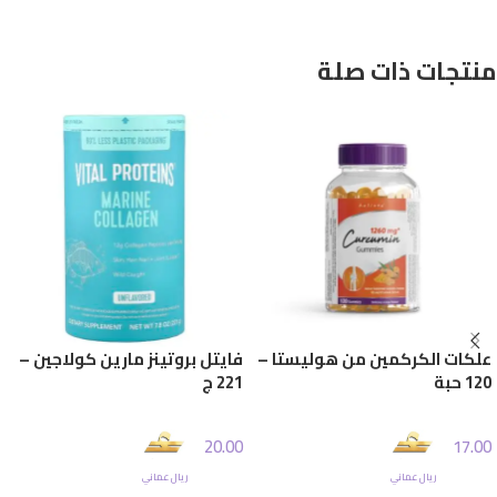
منتجات ذات صلة
علكات الكركمين من هوليستا –
فايتل بروتينز مارين كولاجين –
120 حبة
221 ج
20.00
17.00
ريال عماني
ريال عماني