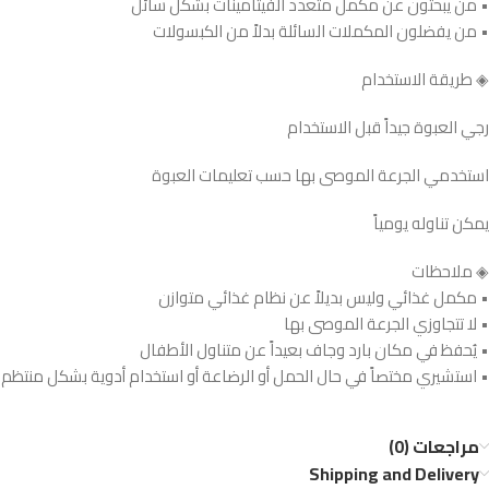
• من يبحثون عن مكمل متعدد الفيتامينات بشكل سائل
• من يفضلون المكملات السائلة بدلاً من الكبسولات
◈ طريقة الاستخدام
رجي العبوة جيداً قبل الاستخدام
استخدمي الجرعة الموصى بها حسب تعليمات العبوة
يمكن تناوله يومياً
◈ ملاحظات
• مكمل غذائي وليس بديلاً عن نظام غذائي متوازن
• لا تتجاوزي الجرعة الموصى بها
• يُحفظ في مكان بارد وجاف بعيداً عن متناول الأطفال
• استشيري مختصاً في حال الحمل أو الرضاعة أو استخدام أدوية بشكل منتظم
مراجعات (0)
Shipping and Delivery