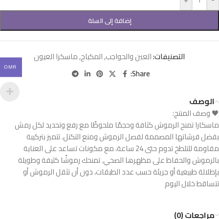
إضافة إلى السلة
التصنيفات:
العين والحواجب
,
المكياج
,
ماسكرا العيون
OMR
Share:
الوصف
🖤 وصف المنتج:
ماسكارا تمنح الرموش كثافة وحجمًا ملحوظًا مع رفع وتحديد لكل رمش
بفضل فرشاتها المصممة لفصل الرموش ومنع التكتل. تتميز بتركيبة
مقاومة للتلطخ تدوم حتى 24 ساعة، مع مكونات تساعد على العناية
بالرموش والحفاظ على مظهرها الصحي. تمنحك رموشًا كثيفة وطويلة
بإطلالة طبيعية أو جريئة حسب عدد الطبقات، دون أن تثقل الرموش أو
تتساقط خلال اليوم
مراجعات (0)