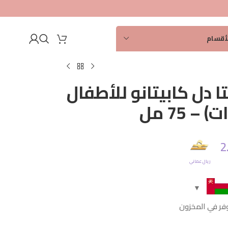
أصلي
100%
لأقسام
الشعر
 دل كابيتانو للأطفال
الوجه
اليدين والقدمين
 شخصية
2
ات العناية
 شمس
ريال عماني
ة بالطفل
ة بالوجه
فر في المخزون