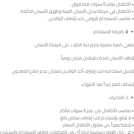
• الأطفال بعمر 6 سنوات فما فوق.
• الأطفال في مرحلة تبديل الأسنان اللبنية وظهور الأسنان الدائمة.
• مناسب للاستخدام اليومي تحت إشراف الوالدين.
✦ 🧴 طريقة الاستخدام
ضعي كمية صغيرة بحجم حبة البازلاء على فرشاة الأسنان.
يُنظف الأسنان لمدة دقيقتين مرتين يومياً.
يُفضل استخدامه تحت إشراف أحد الوالدين لضمان عدم ابتلاع المعجون.
يُشطف الفم جيداً بعد الانتهاء.
✦ ⚠️ التحذيرات
• مناسب للأطفال من عمر 6 سنوات فأكثر.
• لا يُبتلع، ويُستخدم تحت إشراف شخص بالغ.
• يُحفظ بعيداً عن متناول الأطفال الصغار.
• في حال ظهور حساسية تجاه أي من المكونات، يُوقف الاستخدام ويُستشار طب