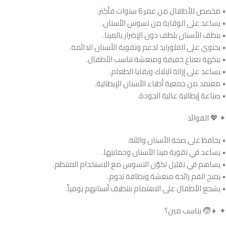
• مخصص للأطفال من عمر 6 سنوات فأكثر.
• يساعد على الوقاية من تسوس الأسنان.
• ينظف الأسنان بلطف دون الإضرار بالمينا.
• يحتوي على الفلورايد لدعم وتقوية الأسنان الدائمة.
• بنكهة نعناع خفيفة ومنعشة تناسب الأطفال.
• يساعد على إزالة البلاك وبقايا الطعام.
• معتمد من جمعية أطباء الأسنان الإيطالية.
• صناعة إيطالية عالية الجودة.
✦ 💖 الفوائد
• يحافظ على صحة الأسنان واللثة.
• يساعد في تقوية مينا الأسنان وحمايتها.
• يساهم في تقليل تكوّن التسوس مع الاستخدام المنتظم.
• يمنح الفم رائحة منعشة ونظافة تدوم.
• يشجع الأطفال على الاهتمام بتنظيف أسنانهم يومياً.
✦ 👧🧒 يناسب مين؟