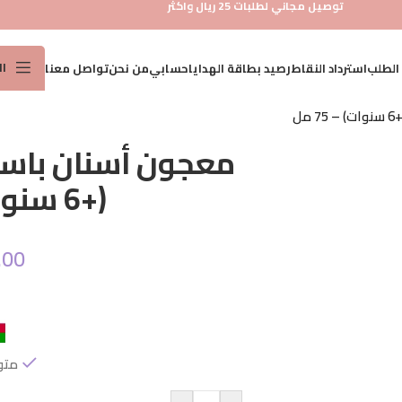
توصيل مجاني لطلبات 25 ريال واكثر
ا
 الطلب
استرداد النقاط
رصيد بطاقة الهدايا
حسابي
من نحن
تواصل معنا
ل
عناية 
معجون أسنان باستا
عناية 
(+6 سنوات) – 75 مل
عناية 
عنايه
.00
مجموع
واقي
العناي
العناي
متو