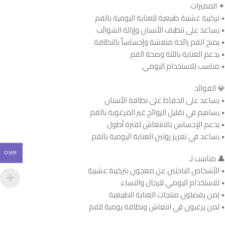
✦ المميزات
• تركيبة عشبية طبيعية للعناية اليومية بالفم
• يساعد على تنظيف الأسنان وإزالة الشوائب
• يمنح الفم رائحة منعشة وإحساساً بالنظافة
• يدعم العناية باللثة وصحة الفم
• مناسب للاستخدام اليومي
💎 الفوائد
• يساعد على الحفاظ على نظافة الأسنان
• يساهم في تقليل الروائح غير المرغوبة بالفم
• يدعم الإحساس بالانتعاش لفترة أطول
• يساعد في تعزيز روتين العناية اليومية بالفم
OMR
👤 مناسب لـ
• الأشخاص الباحثين عن معجون بتركيبة عشبية
• للاستخدام اليومي للرجال والنساء
• لمن يفضلون منتجات العناية الطبيعية
• لمن يرغبون في انتعاش ونظافة يومية للفم