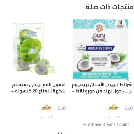
منتجات ذات صلة
شرائط تبييض الأسنان بريميوم
غسول الفم بيوتي سيستم
بزيت جوز الهند من جورو ناندا –
بنكهة النعناع 20 كبسوله –
14 شريط
13مل
2.50
6.50
ريال عماني
ريال عماني
إضافة إلى السلة
Purchase & earn 1 point!