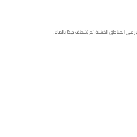
يز على المناطق الخشنة، ثم يُشطف جيدًا بالماء.