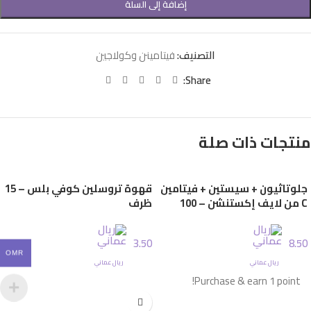
إضافة إلى السلة
التصنيف:
فيتامينن وكولاجين
Share:
منتجات ذات صلة
جلوتاثيون + سيستين + فيتامين
قهوة تروسلين كوفي بلس – 15
C من لايف إكستنشن – 100
ظرف
كبسولة
3.50
8.50
OMR
ريال عماني
ريال عماني
إضافة إلى السلة
Purchase & earn 1 point!
إضافة إلى السلة