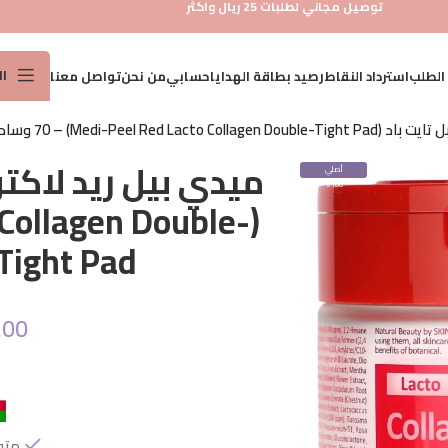
توصيل مجاني لطلبات 25 ريال واكثر
ا
 الطلب
استرداد النقاط
رصيد بطاقة الهدايا
حسابي
من نحن
تواصل معنا
Medi-Peel Red Lacto  وسادة
عناية 
ميدي بيل ريد لاكتو
أصلي
عناية 
100%
 Collagen Double-
عناية 
Tight Pad) – 70 وسادة
عنايه
مجموع
واقي
.00
العناي
العناي
متو