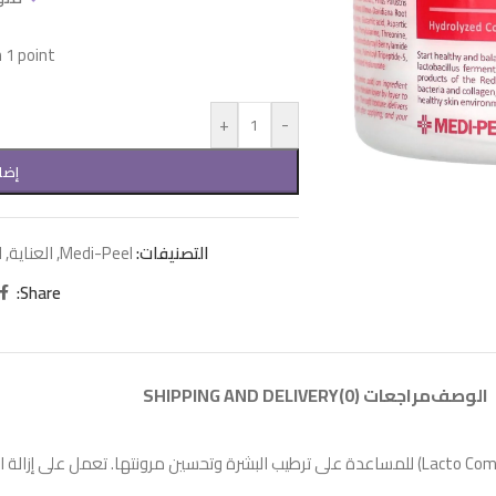
1 point!
+
-
إضا
التصنيفات:
Medi-Peel
,
العناية
,
ا
Share:
الوصف
مراجعات (0)
SHIPPING AND DELIVERY
وسادات عناية يومية مشبعة بمزيج من الكولاجين المتحلل والبروبيوتيك (Lacto Complex) للمساعدة على ترطيب البش