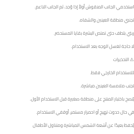
استخدمي الجانب المنقوش أولاً إذا وُجد، ثم الجانب الناعم.
تجنبي منطقة العينين والشفاه.
ربتي بلطف حتى تمتص البشرة بقايا المستحضر.
لا حاجة لغسل الوجه بعد الاستخدام.
⚠️ التحذيرات
للاستخدام الخارجي فقط.
تجنب ملامسة العينين مباشرة.
يُنصح باختبار المنتج على منطقة صغيرة قبل الاستخدام الأول.
في حال حدوث تهيج أو احمرار مستمر، أوقفي الاستخدام.
يُحفظ بعيدًا عن أشعة الشمس المباشرة ومتناول الأطفال