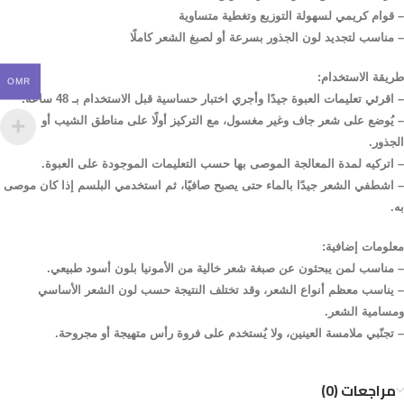
–
قوام
كريمي
لسهولة
التوزيع
وتغطية
متساوية
–
مناسب
لتجديد
لون
الجذور
بسرعة
أو
لصبغ
الشعر
كاملًا
طريقة
الاستخدام
:
OMR
–
اقرئي
تعليمات
العبوة
جيدًا
وأجري
اختبار
حساسية
قبل
الاستخدام
بـ
48
ساعة
.
–
يُوضع
على
شعر
جاف
وغير
مغسول،
مع
التركيز
أولًا
على
مناطق
الشيب
أو
الجذور
.
–
اتركيه
لمدة
المعالجة
الموصى
بها
حسب
التعليمات
الموجودة
على
العبوة
.
–
اشطفي
الشعر
جيدًا
بالماء
حتى
يصبح
صافيًا،
ثم
استخدمي
البلسم
إذا
كان
موصى
به
.
معلومات
إضافية
:
–
مناسب
لمن
يبحثون
عن
صبغة
شعر
خالية
من
الأمونيا
بلون
أسود
طبيعي
.
–
يناسب
معظم
أنواع
الشعر،
وقد
تختلف
النتيجة
حسب
لون
الشعر
الأساسي
ومسامية
الشعر
.
–
تجنّبي
ملامسة
العينين،
ولا
يُستخدم
على
فروة
رأس
متهيجة
أو
مجروحة
.
مراجعات (0)