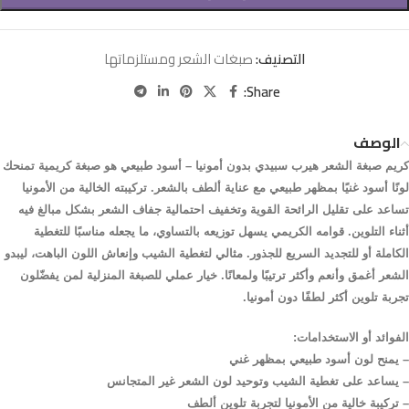
التصنيف:
صبغات الشعر ومستلزماتها
Share:
الوصف
كريم
صبغة
الشعر
هيرب
سبيدي
بدون
أمونيا
–
أسود
طبيعي
هو
صبغة
كريمية
تمنحك
لونًا
أسود
غنيًا
بمظهر
طبيعي
مع
عناية
ألطف
بالشعر
.
تركيبته
الخالية
من
الأمونيا
تساعد
على
تقليل
الرائحة
القوية
وتخفيف
احتمالية
جفاف
الشعر
بشكل
مبالغ
فيه
أثناء
التلوين
.
قوامه
الكريمي
يسهل
توزيعه
بالتساوي،
ما
يجعله
مناسبًا
للتغطية
الكاملة
أو
للتجديد
السريع
للجذور
.
مثالي
لتغطية
الشيب
وإنعاش
اللون
الباهت،
ليبدو
الشعر
أغمق
وأنعم
وأكثر
ترتيبًا
ولمعانًا
.
خيار
عملي
للصبغة
المنزلية
لمن
يفضّلون
تجربة
تلوين
أكثر
لطفًا
دون
أمونيا
.
الفوائد
أو
الاستخدامات
:
–
يمنح
لون
أسود
طبيعي
بمظهر
غني
–
يساعد
على
تغطية
الشيب
وتوحيد
لون
الشعر
غير
المتجانس
–
تركيبة
خالية
من
الأمونيا
لتجربة
تلوين
ألطف