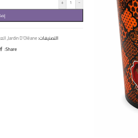
+
-
إضا
التصنيفات:
Jardin D’Oléane
,
العن
Share: