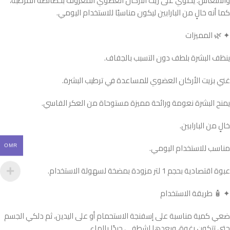
والانتعاش. يحتوي على زيت الأركان العضوي المعروف بخصائصه المرطبة،
كما أنه خالٍ من البارابين ليكون مناسبًا للاستخدام اليومي.
✦ 🌿 المميزات
ينظف البشرة بلطف دون التسبب بالجفاف.
غني بزيت الأركان العضوي للمساعدة في ترطيب البشرة.
يمنح البشرة نعومة ورائحة مميزة مستوحاة من العكر الفاسي.
خالٍ من البارابين.
مناسب للاستخدام اليومي.
OMR
عبوة اقتصادية بحجم 1 لتر مزودة بمضخة لسهولة الاستخدام.
✦ 🧴 طريقة الاستخدام
ضعي كمية مناسبة على إسفنجة الاستحمام أو على اليدين، ثم دلكي الجسم
حتى تتكون رغوة، وبعدها اشطفي جيدًا بالماء.