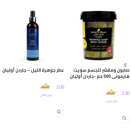
صابون ومقشر للجسم سويت
عطر جوهرة الليل – جاردن أوليان
هارموني 500 جم -جاردن أوليان
3.00
3.00
ريال عماني
إضافة إلى السلة
ريال عماني
إضافة إلى السلة