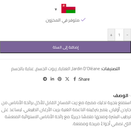
متوفر في المخزون
+
-
إضافة إلى السلة
التصنيفات:
Jardin D’Oléane
,
العناية
,
زيوت الجسم
,
عناية بالجسم
Share:
الوصف
استمتع بتجربة تدليك مميزة مع زيت المساج القابل للأكل برائحة الأناناس من
جاردن أوليان. يتميز بتركيبته الناعمة الغنية بزيت الأرغان الطبيعي، ليساعد على
ترطيب البشرة ومنحها ملمسًا حريريًا مع رائحة الأناناس الاستوائية المنعشة
التي تضفي أجواءً مريحة وممتعة.