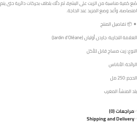
ضَع كمية مناسبة من الزيت على البشرة، ثم دلّك بلطف بحركات دائرية حتى يتم
امتصاصه، وأعد وضع المزيد عند الحاجة.
✦ 📦 تفاصيل المنتج
العلامة التجارية: جاردن أوليان (Jardin d’Oléane)
النوع: زيت مساج قابل للأكل
الرائحة: الأناناس
الحجم: 250 مل
بلد المنشأ: المغرب
مراجعات (0)
Shipping and Delivery