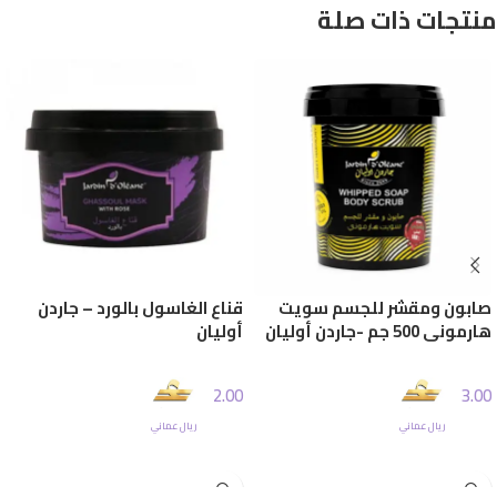
منتجات ذات صلة
صابون ومقشر للجسم سويت
قناع الغاسول بالورد – جاردن
هارموني 500 جم -جاردن أوليان
أوليان
2.00
3.00
ريال عماني
ريال عماني
إضافة إلى السلة
إضافة إلى السلة