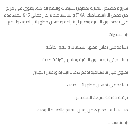
سيروم مخصص للعناية بمظهر التصبغات والبقع الداكنة، يحتوي على مزيج
من حمض الترانيكساميك (TXA) والنياسيناميد بتركيز إجمالي 15% للمساعدة
على توحيد لون البشرة وتعزيز الإشراقة وتحسين مظهر آثار الحبوب والبقع.
◆ المميزات
يساعد على تقليل مظهر التصبغات والبقع الداكنة
يساهم في توحيد لون البشرة ومنحها إشراقة صحية
يحتوي على نياسيناميد لدعم صفاء البشرة وتقليل البهتان
يساعد على تحسين مظهر آثار الحبوب
تركيبة خفيفة سريعة الامتصاص
مناسب للاستخدام ضمن روتين التفتيح والعناية اليومية
◆ مناسب لـ