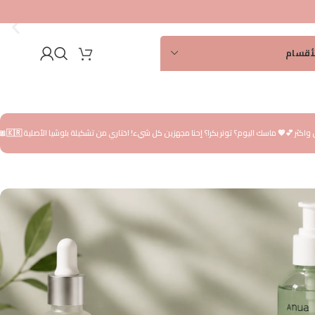
لأقسام
الشعر
الوجه
 ماسك اليوم؟ تونر بكرا؟ إحنا مجهزين كل شيء! اختاري من تشكيلة بلوشيا الأصلية 🇰🇷
🎀 تألقي ببشرة
اليدين والقدمين
 شخصية
ات العناية
 شمس
ة بالطفل
ة بالوجه