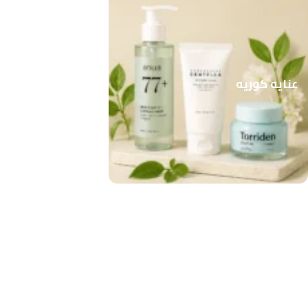
عنايه كوريه
صحة الفم
المناكير والاظافر