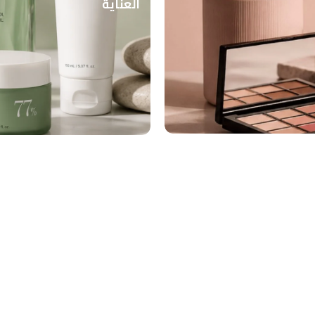
العناية
فيتامينن وكولاجين