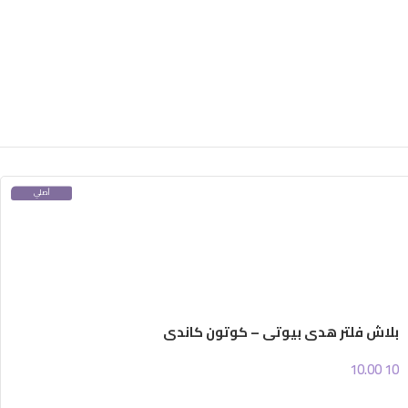
أصلي
100%
بلاش فلتر هدى بيوتي – كوتون كاندي
10.00
10