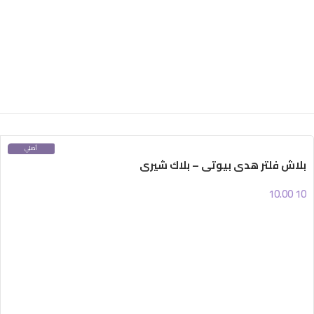
أصلي
100%
بلاش فلتر هدى بيوتي – بلاك شيري
10.00
10