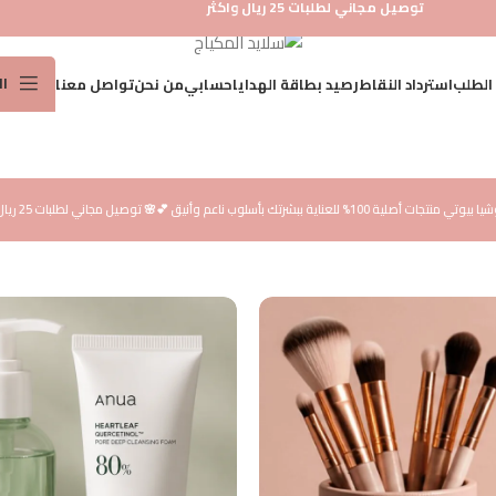
توصيل مجاني لطلبات 25 ريال واكثر
ا
 الطلب
استرداد النقاط
رصيد بطاقة الهدايا
حسابي
من نحن
تواصل معنا
عناية 
عناية 
رتك بأسلوب ناعم وأنيق 💕
🌸 توصيل مجاني لطلبات 25 ريال واكثر 💕
💖
عناية 
عنايه
مجموع
واقي
العناي
العناي